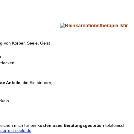
ng
von Körper, Seele, Geist
n
ntdecken
te Anteile
, die Sie steuern,
ckeln
reichen mich für ein
kostenloses Beratungsgespräch
telefonisch
uer-die-seele.de