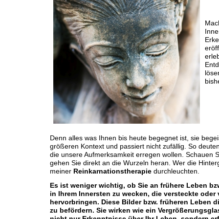
Mach
Inne
Erke
eröf
erle
Entd
löse
bish
Denn alles was Ihnen bis heute begegnet ist, sie begei
größeren Kontext und passiert nicht zufällig.
So deute
die unsere Aufmerksamkeit erregen wollen. Schauen S
gehen Sie direkt an die Wurzeln heran. Wer die Hinterg
meiner
Reinkarnationstherapie
durchleuchten.
Es ist weniger wichtig, ob Sie an frühere Leben bz
in Ihrem Innersten zu wecken, die versteckte ode
hervorbringen. Diese Bilder bzw. früheren Leben 
zu befördern. Sie wirken wie ein Vergrößerungsgla
nicht nur Erkenntnisse über Ihr Leben, sondern e