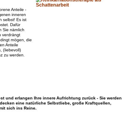
rene Anteile -
igenen inneren
h selbst!
Es ist
stet. Dafür
 Sie nämlich
n verdrängt
bedingt mögen, die
en Anteile
 (liebevoll)
z zu werden.
bst und erlangen Ihre innere Aufrichtung zurück - Sie werden
ecken eine natürliche Selbstliebe, große Kraftquellen,
it sich ins Reine.