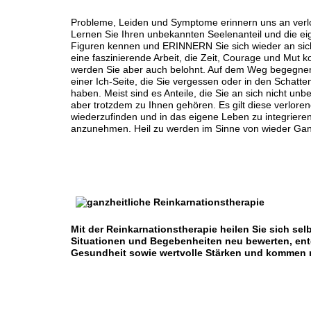
Probleme, Leiden und Symptome erinnern uns an verlo
Lernen Sie Ihren unbekannten Seelenanteil und die e
Figuren kennen und ERINNERN
Sie sich wieder an sic
eine faszinierende Arbeit, die Zeit, Courage und Mut ko
werden Sie aber auch belohnt. Auf dem Weg begegnen
einer Ich-Seite, die Sie vergessen oder in den Schatte
haben. Meist sind es Anteile, die Sie an sich nicht un
aber trotzdem zu Ihnen gehören. Es gilt diese verloren
wiederzufinden und in das eigene Leben zu integrieren,
anzunehmen. Heil zu werden im Sinne von wieder Gan
Mit der Reinkarnationstherapie heilen Sie sich sel
Situationen und Begebenheiten neu bewerten, entd
Gesundheit sowie wertvolle Stärken und kommen m