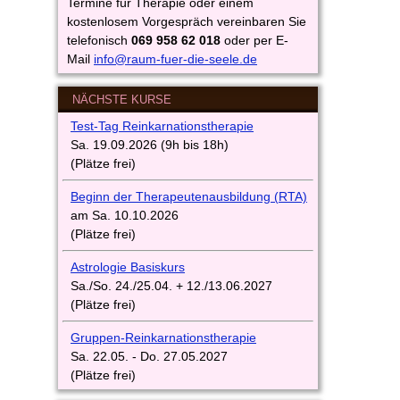
Termine für Therapie oder einem
kostenlosem Vorgespräch vereinbaren Sie
telefonisch
069 958 62 018
oder per E-
Mail
info@raum-fuer-die-seele.de
NÄCHSTE KURSE
Test-Tag Reinkarnationstherapie
Sa. 19.09.2026 (9h bis 18h)
(Plätze frei)
Beginn
d
er
Therapeutenausbi
ldung
(
RTA)
am Sa. 10.10.2026
(Plätze frei)
Astrologie Basiskurs
Sa./So. 24./25.04. + 12./13.06.2027
(Plätze frei)
Gruppen-Reinkarnationstherapie
Sa. 22.05. - Do. 27.05.2027
(Plätze frei)