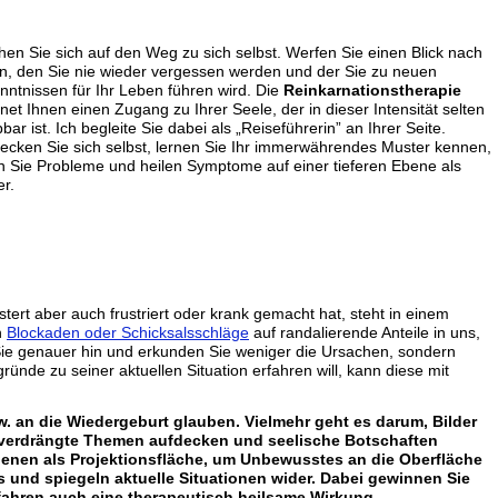
en Sie sich auf den Weg zu sich selbst. Werfen Sie einen Blick nach
n, den Sie nie wieder vergessen werden und der Sie zu neuen
nntnissen für Ihr Leben führen wird. Die
Reinkarnationstherapie
fnet Ihnen einen Zugang zu Ihrer Seele, der in dieser Intensität selten
bbar ist. Ich begleite Sie dabei als „Reiseführerin” an Ihrer Seite.
ecken Sie sich selbst, lernen Sie Ihr immerwährendes Muster kennen,
n Sie Probleme und heilen Symptome auf einer tieferen Ebene als
er.
stert aber auch frustriert oder krank gemacht hat, steht in einem
n
Blockaden oder Schicksalsschläge
auf randalierende Anteile in uns,
ie genauer hin und erkunden Sie weniger die Ursachen, sondern
ründe zu seiner aktuellen Situation erfahren will, kann diese mit
w. an die Wiedergeburt glauben. Vielmehr geht es darum, Bilder
r verdrängte Themen aufdecken und seelische Botschaften
dienen als Projektionsfläche, um Unbewusstes an die Oberfläche
s und spiegeln aktuelle Situationen wider. Dabei gewinnen Sie
rfahren auch eine therapeutisch heilsame Wirkung.