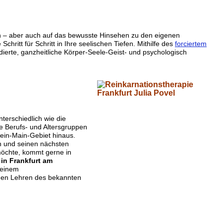
ern – aber auch auf das bewusste Hinsehen zu den eigenen
hritt für Schritt in Ihre seelischen Tiefen. Mithilfe des
forciertem
ndierte, ganzheitliche Körper-Seele-Geist- und psychologisch
nterschiedlich wie die
lle Berufs- und Altersgruppen
hein-Main-Gebiet hinaus.
en und seinen nächsten
öchte, kommt gerne in
 in Frankfurt am
einem
f den Lehren des bekannten