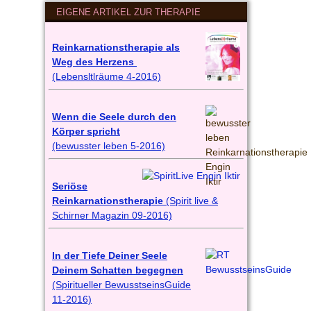
EIGENE ARTIKEL ZUR THERAPIE
Reinkarnationstherapie als
Weg des Herzens
(Lebensltlräume 4-2016)
Wenn die Seele durch den
Körper spricht
(bewusster leben 5-2016)
Seriöse
Reinkarnationstherapie
(Spirit live &
Schirner Magazin 09-2016)
In der Tiefe Deiner Seele
Deinem Schatten begegnen
(Spiritueller BewusstseinsGuide
11-2016)