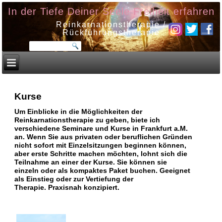
In der Tiefe Deiner Seele Freiheit erfahren
Reinkarnationstherapie /
Rückführungstherapie
Kurse
Um Einblicke in die Möglichkeiten der
Reinkarnationstherapie zu geben, biete ich
verschiedene Seminare und Kurse in Frankfurt a.M.
an. Wenn Sie aus privaten oder beruflichen Gründen
nicht sofort mit Einzelsitzungen beginnen können,
aber erste Schritte machen möchten, lohnt sich die
Teilnahme an einer der Kurse. Sie können sie
einzeln oder als kompaktes Paket buchen. Geeignet
als Einstieg oder zur Vertiefung der
Therapie. Praxisnah konzipiert.