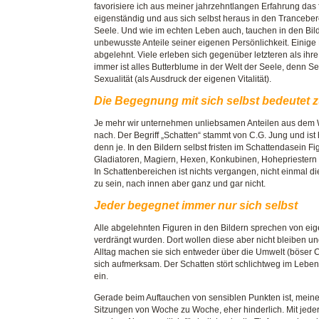
favorisiere ich aus meiner jahrzehntlangen Erfahrung das 
eigenständig und aus sich selbst heraus in den Trancebere
Seele. Und wie im echten Leben auch, tauchen in den Bil
unbewusste Anteile seiner eigenen Persönlichkeit. Einig
abgelehnt. Viele erleben sich gegenüber letzteren als ihr
immer ist alles Butterblume in der Welt der Seele, denn 
Sexualität (als Ausdruck der eigenen Vitalität).
Die Begegnung mit sich selbst bedeutet 
Je mehr wir unternehmen unliebsamen Anteilen aus dem 
nach. Der Begriff „Schatten“ stammt von C.G. Jung und ist
denn je. In den Bildern selbst fristen im Schattendasein 
Gladiatoren, Magiern, Hexen, Konkubinen, Hohepriestern o
In Schattenbereichen ist nichts vergangen, nicht einmal 
zu sein, nach innen aber ganz und gar nicht.
Jeder begegnet immer nur sich selbst
Alle abgelehnten Figuren in den Bildern sprechen von ei
verdrängt wurden. Dort wollen diese aber nicht bleiben u
Alltag machen sie sich entweder über die Umwelt (böser
sich aufmerksam. Der Schatten stört schlichtweg im Lebe
ein.
Gerade beim Auftauchen von sensiblen Punkten ist, meine
Sitzungen von Woche zu Woche, eher hinderlich. Mit jed