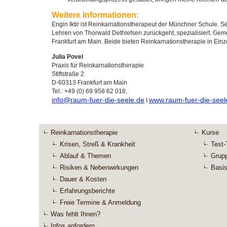
Weitere Informationen:
Engin Iktir ist Reinkarnationstherapeut der Münchner Schule. Sei
Lehren von Thorwald Dethlefsen zurückgeht, spezialisiert. Gemei
Frankfurt am Main. Beide bieten Reinkarnationstherapie in Ein
Julia Povel
Praxis für Reinkarnationstherapie
Stiftstraße 2
D-60313 Frankfurt am Main
Tel.: +49 (0) 69 958 62 018,
info@raum-fuer-die-seele.de
www.raum-fuer-die-seel
I
Reinkarnationstherapie
Kurse
Krisen, Streß & Krankheit
Test-
Ablauf & Themen
Grup
Risiken & Nebenwirkungen
Basis
Dauer & Kosten
Erfahrungsberichte
Freie Termine & Anmeldung
Was fehlt Ihnen?
Infos anfordern