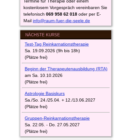
Termine für Therapie oder einem
kostenlosem Vorgespräch vereinbaren Sie
telefonisch
069 958 62 018
oder per E-
Mail
info@raum-fuer-die-seele.de
NÄCHSTE KURSE
Test-Tag Reinkarnationstherapie
Sa. 19.09.2026 (9h bis 18h)
(Plätze frei)
Beginn
d
er
Therapeutenausbi
ldung
(
RTA)
am Sa. 10.10.2026
(Plätze frei)
Astrologie Basiskurs
Sa./So. 24./25.04. + 12./13.06.2027
(Plätze frei)
Gruppen-Reinkarnationstherapie
Sa. 22.05. - Do. 27.05.2027
(Plätze frei)