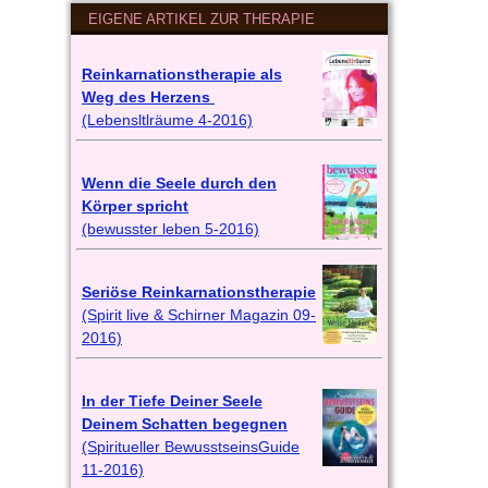
EIGENE ARTIKEL ZUR THERAPIE
Reinkarnationstherapie als
Weg des Herzens
(Lebensltlräume 4-2016)
Wenn die Seele durch den
Körper spricht
(bewusster leben 5-2016)
Seriöse Reinkarnationstherapie
(Spirit live & Schirner Magazin 09-
2016)
In der Tiefe Deiner Seele
Deinem Schatten begegnen
(Spiritueller BewusstseinsGuide
11-2016)