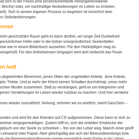
, hat sich in der Praxis eine prozessorientierte Herangehensweise
(1 Woche) oder, um nachhaltige Veränderungen im Leben zu erzielen,
t). Sich in seinen eigenen Prozess zu begeben ist sicherlich kein
den Selbsterfahrungen.
kennen
 einem geschützten Raum geht es dann dorthin, wo lange Zeit Dunkelheit
 persönlichen Hölle oder in die bisher unergründlichen Seelentiefen.
on mal wie in einem Bilderbuch aussehen. Für den Hitzköpfigen mag es
ingehüllt. Für den Antriebslosen hingegen wird dort vielleicht das Feuer
n heilt
en abgelehnten Bereichen, jenen Orten der ungelebten Anteile. Jene Anteile,
tgier, Triebe. Und je mehr der Klient seinen Schatten durchdringt, umso mehr
ischen Muster zusammen. Statt zu verdrängen, geht es um Integrieren und
igenen Vorstellungen im Leben wieder nutzbar zu machen. Und hier verstehe
renes wieder zurückführt. Heilung, nehmen wir es wörtlich, meint GanzSein –
Stunden und wird für den Klienten auf CD aufgenommen. Diese kann er sich zu
inmal vergegenwärtigen. Zudem hilft es, sich die erlebten Eindrücke der
ebuch von der Seele zu schreiben – frei von der Leber weg. Manch einer greift
f Leinwand oder Papier. Aber gleichgültig wie sich der Bewusstwerdungs bzw.
ber die Reinkarnationstherapie wieder wesentlich mehr Farbe in ihr Leben.