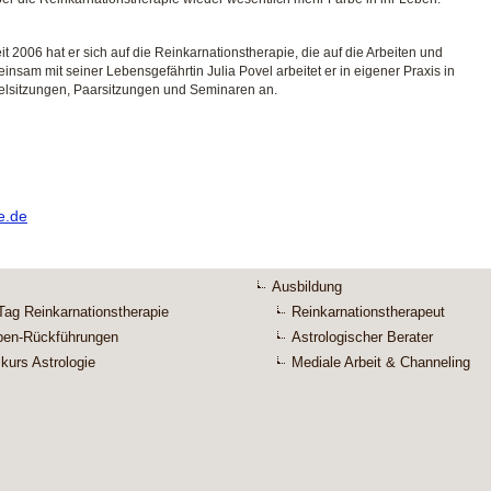
t 2006 hat er sich auf die Reinkarnationstherapie, die auf die Arbeiten und
nsam mit seiner Lebensgefährtin Julia Povel arbeitet er in eigener Praxis in
zelsitzungen, Paarsitzungen und Seminaren an.
e.de
Ausbildung
Tag Reinkarnationstherapie
Reinkarnationstherapeut
pen-Rückführungen
Astrologischer Berater
kurs Astrologie
Mediale Arbeit & Channeling