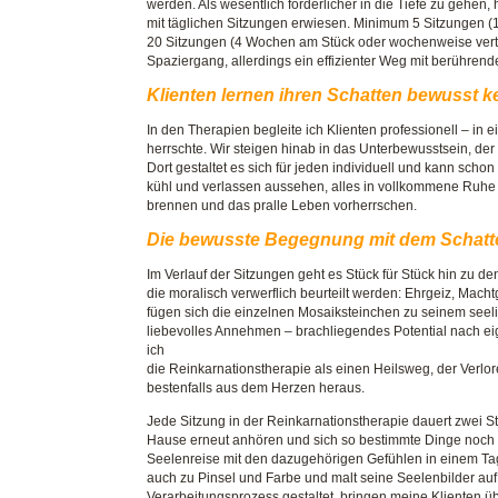
werden. Als wesentlich förderlicher in die Tiefe zu gehen
mit täglichen Sitzungen erwiesen. Minimum 5 Sitzungen 
20 Sitzungen (4 Wochen am Stück oder wochenweise verteil
Spaziergang, allerdings ein effizienter Weg mit berühren
Klienten lernen ihren Schatten bewusst 
In den Therapien begleite ich Klienten professionell – in
herrschte. Wir steigen hinab in das Unterbewusstsein, der
Dort gestaltet es sich für jeden individuell und kann sch
kühl und verlassen aussehen, alles in vollkommene Ruhe e
brennen und das pralle Leben vorherrschen.
Die bewusste Begegnung mit dem Schatte
Im Verlauf der Sitzungen geht es Stück für Stück hin zu d
die moralisch verwerflich beurteilt werden: Ehrgeiz, Mach
fügen sich die einzelnen Mosaiksteinchen zu seinem seel
liebevolles Annehmen – brachliegendes Potential nach e
ich
die Reinkarnationstherapie als einen Heilsweg, der Verlo
bestenfalls aus dem Herzen heraus.
Jede Sitzung in der Reinkarnationstherapie dauert zwei 
Hause erneut anhören und sich so bestimmte Dinge noch e
Seelenreise mit den dazugehörigen Gefühlen in einem Tag
auch zu Pinsel und Farbe und malt seine Seelenbilder au
Verarbeitungsprozess gestaltet, bringen meine Klienten ü