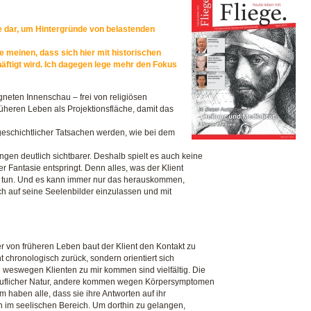
de dar, um Hintergründe von belastenden
e meinen, dass sich hier mit historischen
häftigt wird. Ich dagegen lege mehr den Fokus
igneten Innenschau – frei von religiösen
rüheren Leben als Projektionsfläche, damit das
geschichtlicher Tatsachen werden, wie bei dem
gen deutlich sichtbarer. Deshalb spielt es auch keine
r Fantasie entspringt. Denn alles, was der Klient
 zu tun. Und es kann immer nur das herauskommen,
ich auf seine Seelenbilder einzulassen und mit
er von früheren Leben baut der Klient den Kontakt zu
cht chronologisch zurück, sondern orientiert sich
 weswegen Klienten zu mir kommen sind vielfältig. Die
beruflicher Natur, andere kommen wegen Körpersymptomen
m haben alle, dass sie ihre Antworten auf ihr
h im seelischen Bereich. Um dorthin zu gelangen,