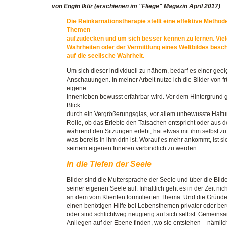
von Engin Iktir (erschienen im "Fliege" Magazin April 2017)
Die Reinkarnationstherapie stellt eine effektive Metho
Themen
aufzudecken und um sich besser kennen zu lernen. Viel
Wahrheiten oder der Vermittlung eines Weltbildes besc
auf die seelische Wahrheit.
Um sich dieser individuell zu nähern, bedarf es einer gee
Anschauungen. In meiner Arbeit nutze ich die Bilder von f
eigene
Innenleben
bewusst erfahrbar wird. Vor dem Hintergrund 
Blick
durch ein
Vergrößerungsglas, vor allem unbewusste Haltun
Rolle, ob
das Erlebte den Tatsachen entspricht oder aus de
während den
Sitzungen erlebt, hat etwas mit ihm selbst
was bereits in ihm
drin ist. Worauf es mehr ankommt, ist s
seinem eigenen Inneren
verbindlich zu werden.
In die Tiefen der Seele
Bilder sind die Muttersprache der Seele und über die Bild
seiner eigenen Seele auf. Inhaltlich geht es in der Zeit ni
an dem vom Klienten formulierten Thema. Und die Gründe
einen benötigen Hilfe bei Lebensthemen privater oder 
oder sind schlichtweg neugierig auf sich selbst. Gemeinsa
Anliegen auf der Ebene finden, wo sie entstehen – nämlic