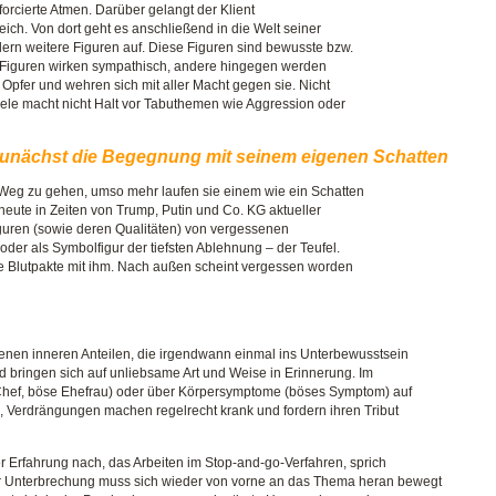
forcierte Atmen. Darüber gelangt der Klient
ich. Von dort geht es anschließend in die Welt seiner
dern weitere Figuren auf. Diese Figuren sind bewusste bzw.
e Figuren wirken sympathisch, andere hingegen werden
e Opfer und wehren sich mit aller Macht gegen sie. Nicht
Seele macht nicht Halt vor Tabuthemen wie Aggression oder
zunächst die Begegnung mit seinem eigenen Schatten
Weg zu gehen, umso mehr laufen sie einem wie ein Schatten
 heute in Zeiten von Trump, Putin und Co. KG aktueller
Figuren (sowie deren Qualitäten) von vergessenen
der als Symbolfigur der tiefsten Ablehnung – der Teufel.
die Blutpakte mit ihm. Nach außen scheint vergessen worden
genen inneren Anteilen, die irgendwann einmal ins Unterbewusstsein
nd bringen sich auf unliebsame Art und Weise in Erinnerung. Im
 Chef, böse Ehefrau) oder über Körpersymptome (böses Symptom) auf
n, Verdrängungen machen regelrecht krank und fordern ihren Tribut
r Erfahrung nach, das Arbeiten im Stop-and-go-Verfahren, sprich
er Unterbrechung muss sich wieder von vorne an das Thema heran bewegt