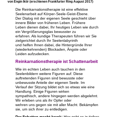
von Engin Iktir (erschienen Frankfurter Ring August 2017)
Die Reinkarnationstherapie ist eine effektive
Seelenarbeit auf Körper-Seele-Geist-Ebene.
Der Dialog mit der eigenen Seele geschieht über
innere Bilder von früheren Leben. Frühere
Leben dienen dabei, Ihr heutiges Leben wie durch
ein Vergrößerungsglas bewusster zu
erfahren. Als kundige Therapeuten führen wir Sie
zielgerichtet durch Ihr Seelenlabyrinth
und helfen Ihnen dabei, die Hintergründe Ihrer
(wiederkehrenden) Blockaden, Ängste oder
Leiden aufzudecken.
Reinkarnationstherapie ist Schattenarbeit
Wie im echten Leben auch tauchen in den
Seelenbildern weitere Figuren auf. Diese
auftretenden Figuren sind bewusste oder
unbewusste Anteile der eigenen Seele. Im
Verlauf der Sitzung bildet sich so etwas wie eine
Handlung. Einige Figuren wirken
sympathisch, andere hingegen werden abgelehnt.
Wir erleben uns als ihr Opfer oder
wehren uns gegen sie mit aller Macht. Bekämpfen
sie, um sich ihrer zu entledigen.
Der Schatten macht krank:
Hier geht es in tiefere