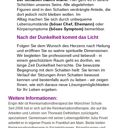
Schichten unseres Seins. Alle abgelehnten
Figuren sind in den Schatten verdrängte Anteile, die
dort jedoch nicht bleiben wollen. Im
Alltag machen Sie sich durch unbequeme
Lebensumstände
(böser Chef, Ehemann)
oder
Körpersymptome
(böses Symptom)
bemerkbar.
Nach der Dunkelheit kommt das Licht
Folgen Sie dem Wunsch des Herzens nach Heilung
und eröffnen Sie so wahre spirituelle Dimensionen.
Wir begleiten Sie professionell und liebevoll - in
einem geschütztem Raum geht es dorthin, wo
lange Zeit Dunkelheit herrschte. Die bewusste
Begegnung mit dem Schatten heilt: Sie lernen im
Verlauf der Sitzungen ihren Schatten bewusst
kennen und bestenfalls auch zu lieben - wir zeigen
Ihnen, wie sich daraus neue Lösungsmöglichkeiten
für Ihr Leben ergeben.
Weitere Informationen:
Engin Iktir ist Reinkarnationstherapeut der Münchner Schule.
Seit 2006 hat er sich auf die Reinkarnationstherapie, die auf die
Arbeiten und Lehren von Thorwald Dethlefsen zurückgeht,
spezialisiert. Gemeinsam mit seiner Lebensgefährtin Julia Povel
arbeitet er in eigener Praxis in Frankfurt am Main. Beide bieten
Reinkarnationstherapie in Einzelsitzungen, Paarsitzungen und