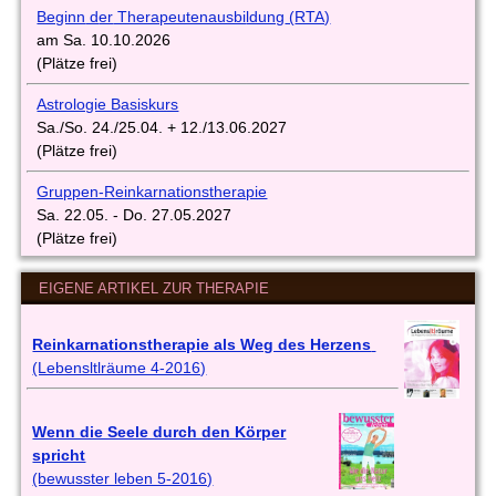
Beginn
d
er
Therapeutenausbi
ldung
(
RTA)
am Sa. 10.10.2026
(Plätze frei)
Astrologie Basiskurs
Sa./So. 24./25.04. + 12./13.06.2027
(Plätze frei)
Gruppen-Reinkarnationstherapie
Sa. 22.05. - Do. 27.05.2027
(Plätze frei)
EIGENE ARTIKEL ZUR THERAPIE
Reinkarnationstherapie als Weg des Herzens
(Lebensltlräume 4-2016)
Wenn die Seele durch den Körper
spricht
(bewusster leben 5-2016)