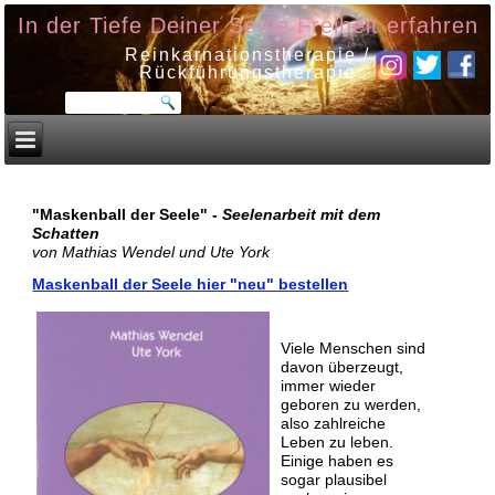
In der Tiefe Deiner Seele Freiheit erfahren
Reinkarnationstherapie /
Rückführungstherapie
"Maskenball der Seele"
-
Seelenarbeit mit dem
Schatten
von Mathias Wendel und Ute York
Maskenball der Seele hier "neu" bestellen
Viele Menschen sind
davon überzeugt,
immer wieder
geboren zu werden,
also zahlreiche
Leben zu leben.
Einige haben es
sogar plausibel