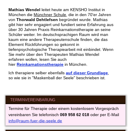
Mathias Wendel
leitet heute am KENSHO Institut in
München die
Münchner Schule
, die in den 70'er Jahren
von
Thorwald Dehtlefsen
begründet wurde. Mathias
gibt hier sehr engagiert und fundiert seine Erfahrung aus
über 30 Jahren Praxis Reinkarnationstherapie an seine
Schüler weiter. Im deutschsprachigen Raum wird man
kaum eine andere Therapeutenschule finden, die das
Element Rückführungen so gekonnt in
tiefenpsychologische Therapiearbeit mit einbindet. Wenn
Sie mehr über den Therapeuten Mathias Wendel
erfahren wollen, lesen Sie auch
hier
Reinkarnationstherapie
in München.
Ich therapiere selber ebenfalls
auf dieser Grundlage
,
so wie sie in "Maskenball der Seele" beschrieben ist.
TERMINVEREINBARUNG
Termine für Therapie oder einem kostenlosem Vorgespräch
vereinbaren Sie telefonisch
069 958 62 018
oder per E-Mail
info@raum-fuer-die-seele.de