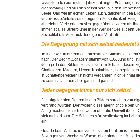
favorisiere ich aus meiner jahrzehntlangen Erfahrung das 
eigenständig und aus sich selbst heraus in den Trancebere
Seele. Und wie im echten Leben auch, tauchen in den Bil
unbewusste Anteile seiner eigenen Persönlichkeit. Einig
abgelehnt. Viele erleben sich gegenüber letzteren als ihr
immer ist alles Butterblume in der Welt der Seele, denn 
Sexualität (als Ausdruck der eigenen Vitalität).
Die Begegnung mit sich selbst bedeutet 
Je mehr wir unternehmen unliebsamen Anteilen aus dem 
nach. Der Begriff „Schatten“ stammt von C.G. Jung und ist
denn je. In den Bildern selbst fristen im Schattendasein 
Gladiatoren, Magiern, Hexen, Konkubinen, Hohepriestern o
In Schattenbereichen ist nichts vergangen, nicht einmal 
zu sein, nach innen aber ganz und gar nicht.
Jeder begegnet immer nur sich selbst
Alle abgelehnten Figuren in den Bildern sprechen von ei
verdrängt wurden. Dort wollen diese aber nicht bleiben u
Alltag machen sie sich entweder über die Umwelt (böser
sich aufmerksam. Der Schatten stört schlichtweg im Lebe
ein.
Gerade beim Auftauchen von sensiblen Punkten ist, meine
Sitzungen von Woche zu Woche, eher hinderlich. Mit jed