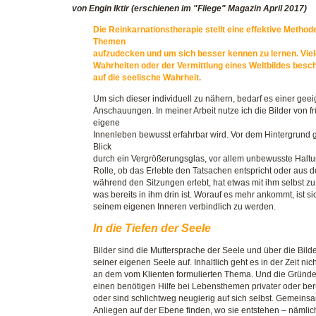
von Engin Iktir (erschienen im "Fliege" Magazin April 2017)
Die Reinkarnationstherapie stellt eine effektive Metho
Themen
aufzudecken und um sich besser kennen zu lernen. Viel
Wahrheiten oder der Vermittlung eines Weltbildes besc
auf die seelische Wahrheit.
Um sich dieser individuell zu nähern, bedarf es einer gee
Anschauungen. In meiner Arbeit nutze ich die Bilder von f
eigene
Innenleben
bewusst erfahrbar wird. Vor dem Hintergrund 
Blick
durch ein
Vergrößerungsglas, vor allem unbewusste Haltun
Rolle, ob
das Erlebte den Tatsachen entspricht oder aus de
während den
Sitzungen erlebt, hat etwas mit ihm selbst
was bereits in ihm
drin ist. Worauf es mehr ankommt, ist s
seinem eigenen Inneren
verbindlich zu werden.
In die Tiefen der Seele
Bilder sind die Muttersprache der Seele und über die Bild
seiner eigenen Seele auf. Inhaltlich geht es in der Zeit ni
an dem vom Klienten formulierten Thema. Und die Gründe
einen benötigen Hilfe bei Lebensthemen privater oder 
oder sind schlichtweg neugierig auf sich selbst. Gemeinsa
Anliegen auf der Ebene finden, wo sie entstehen – nämlic