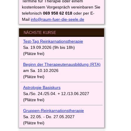
Termine für Therapie oder einem
kostenlosem Vorgespräch vereinbaren Sie
telefonisch
069 958 62 018
oder per E-
Mail
info@raum-fuer-die-seele.de
NÄCHSTE KURSE
Test-Tag Reinkarnationstherapie
Sa. 19.09.2026 (9h bis 18h)
(Plätze frei)
Beginn
d
er
Therapeutenausbi
ldung
(
RTA)
am Sa. 10.10.2026
(Plätze frei)
Astrologie Basiskurs
Sa./So. 24./25.04. + 12./13.06.2027
(Plätze frei)
Gruppen-Reinkarnationstherapie
Sa. 22.05. - Do. 27.05.2027
(Plätze frei)