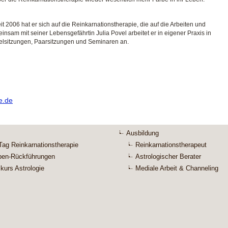
t 2006 hat er sich auf die Reinkarnationstherapie, die auf die Arbeiten und
nsam mit seiner Lebensgefährtin Julia Povel arbeitet er in eigener Praxis in
zelsitzungen, Paarsitzungen und Seminaren an.
e.de
Ausbildung
Tag Reinkarnationstherapie
Reinkarnationstherapeut
pen-Rückführungen
Astrologischer Berater
kurs Astrologie
Mediale Arbeit & Channeling