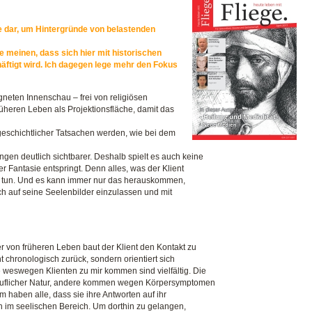
de dar, um Hintergründe von belastenden
e meinen, dass sich hier mit historischen
häftigt wird. Ich dagegen lege mehr den Fokus
igneten Innenschau – frei von religiösen
rüheren Leben als Projektionsfläche, damit das
geschichtlicher Tatsachen werden, wie bei dem
gen deutlich sichtbarer. Deshalb spielt es auch keine
r Fantasie entspringt. Denn alles, was der Klient
 zu tun. Und es kann immer nur das herauskommen,
ich auf seine Seelenbilder einzulassen und mit
er von früheren Leben baut der Klient den Kontakt zu
cht chronologisch zurück, sondern orientiert sich
 weswegen Klienten zu mir kommen sind vielfältig. Die
beruflicher Natur, andere kommen wegen Körpersymptomen
m haben alle, dass sie ihre Antworten auf ihr
h im seelischen Bereich. Um dorthin zu gelangen,