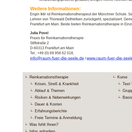
Weitere Informationen:
Engin Iktir ist Reinkarnationstherapeut der Münchner Schule. Sei
Lehren von Thorwald Dethlefsen zurückgeht, spezialisiert. Gemei
Frankfurt am Main. Beide bieten Reinkarnationstherapie in Ein
Julia Povel
Praxis für Reinkarnationstherapie
Stiftstraße 2
D-60313 Frankfurt am Main
Tel.: +49 (0) 69 958 62 018,
info@raum-fuer-die-seele.de
www.raum-fuer-die-seel
I
Reinkarnationstherapie
Kurse
Krisen, Streß & Krankheit
Test-
Ablauf & Themen
Grup
Risiken & Nebenwirkungen
Basis
Dauer & Kosten
Erfahrungsberichte
Freie Termine & Anmeldung
Was fehlt Ihnen?
Infos anfordern