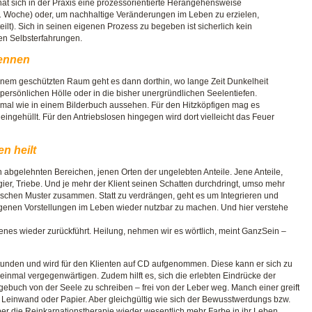
, hat sich in der Praxis eine prozessorientierte Herangehensweise
(1 Woche) oder, um nachhaltige Veränderungen im Leben zu erzielen,
t). Sich in seinen eigenen Prozess zu begeben ist sicherlich kein
den Selbsterfahrungen.
kennen
 einem geschützten Raum geht es dann dorthin, wo lange Zeit Dunkelheit
 persönlichen Hölle oder in die bisher unergründlichen Seelentiefen.
on mal wie in einem Bilderbuch aussehen. Für den Hitzköpfigen mag es
ingehüllt. Für den Antriebslosen hingegen wird dort vielleicht das Feuer
n heilt
en abgelehnten Bereichen, jenen Orten der ungelebten Anteile. Jene Anteile,
tgier, Triebe. Und je mehr der Klient seinen Schatten durchdringt, umso mehr
ischen Muster zusammen. Statt zu verdrängen, geht es um Integrieren und
igenen Vorstellungen im Leben wieder nutzbar zu machen. Und hier verstehe
renes wieder zurückführt. Heilung, nehmen wir es wörtlich, meint GanzSein –
Stunden und wird für den Klienten auf CD aufgenommen. Diese kann er sich zu
inmal vergegenwärtigen. Zudem hilft es, sich die erlebten Eindrücke der
ebuch von der Seele zu schreiben – frei von der Leber weg. Manch einer greift
f Leinwand oder Papier. Aber gleichgültig wie sich der Bewusstwerdungs bzw.
ber die Reinkarnationstherapie wieder wesentlich mehr Farbe in ihr Leben.