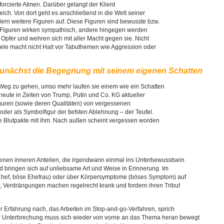
forcierte Atmen. Darüber gelangt der Klient
ich. Von dort geht es anschließend in die Welt seiner
dern weitere Figuren auf. Diese Figuren sind bewusste bzw.
e Figuren wirken sympathisch, andere hingegen werden
e Opfer und wehren sich mit aller Macht gegen sie. Nicht
Seele macht nicht Halt vor Tabuthemen wie Aggression oder
zunächst die Begegnung mit seinem eigenen Schatten
Weg zu gehen, umso mehr laufen sie einem wie ein Schatten
 heute in Zeiten von Trump, Putin und Co. KG aktueller
Figuren (sowie deren Qualitäten) von vergessenen
der als Symbolfigur der tiefsten Ablehnung – der Teufel.
die Blutpakte mit ihm. Nach außen scheint vergessen worden
genen inneren Anteilen, die irgendwann einmal ins Unterbewusstsein
nd bringen sich auf unliebsame Art und Weise in Erinnerung. Im
 Chef, böse Ehefrau) oder über Körpersymptome (böses Symptom) auf
n, Verdrängungen machen regelrecht krank und fordern ihren Tribut
r Erfahrung nach, das Arbeiten im Stop-and-go-Verfahren, sprich
er Unterbrechung muss sich wieder von vorne an das Thema heran bewegt