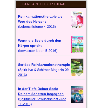
EIGENE ARTIKEL ZUR THERAPIE
Reinkarnationstherapie als
Weg des Herzens
(Lebensltlräume 4-2016)
Wenn die Seele durch den
Körper spricht
(bewusster leben 5-2016)
Seriöse Reinkarnationstherapie
(Spirit live & Schirner Magazin 09-
2016)
In der Tiefe Deiner Seele
Deinem Schatten begegnen
(Spiritueller BewusstseinsGuide
11-2016)