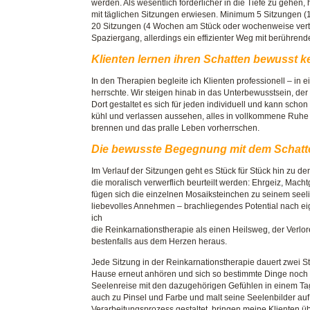
werden. Als wesentlich förderlicher in die Tiefe zu gehen
mit täglichen Sitzungen erwiesen. Minimum 5 Sitzungen 
20 Sitzungen (4 Wochen am Stück oder wochenweise verteil
Spaziergang, allerdings ein effizienter Weg mit berühren
Klienten lernen ihren Schatten bewusst 
In den Therapien begleite ich Klienten professionell – in
herrschte. Wir steigen hinab in das Unterbewusstsein, der
Dort gestaltet es sich für jeden individuell und kann sch
kühl und verlassen aussehen, alles in vollkommene Ruhe e
brennen und das pralle Leben vorherrschen.
Die bewusste Begegnung mit dem Schatte
Im Verlauf der Sitzungen geht es Stück für Stück hin zu d
die moralisch verwerflich beurteilt werden: Ehrgeiz, Mach
fügen sich die einzelnen Mosaiksteinchen zu seinem seel
liebevolles Annehmen – brachliegendes Potential nach e
ich
die Reinkarnationstherapie als einen Heilsweg, der Verlo
bestenfalls aus dem Herzen heraus.
Jede Sitzung in der Reinkarnationstherapie dauert zwei 
Hause erneut anhören und sich so bestimmte Dinge noch e
Seelenreise mit den dazugehörigen Gefühlen in einem Tag
auch zu Pinsel und Farbe und malt seine Seelenbilder au
Verarbeitungsprozess gestaltet, bringen meine Klienten ü